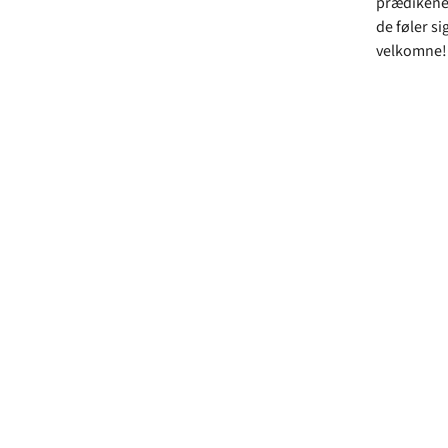
prædikener
de føler si
velkomne!