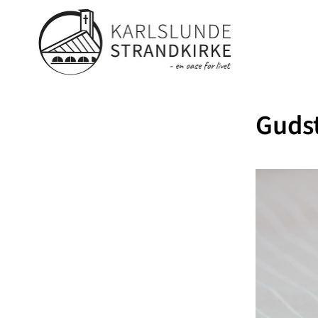
Gudst