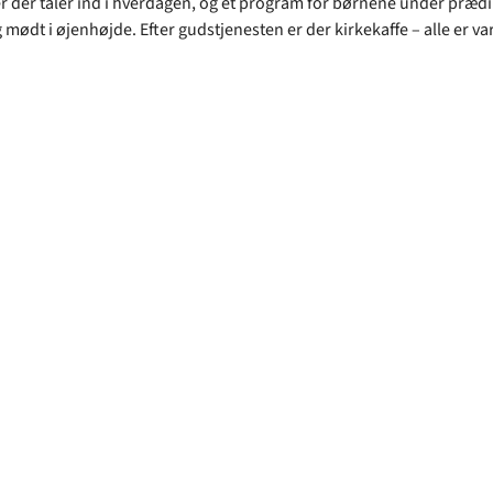
 der taler ind i hverdagen, og et program for børnene under præd
g mødt i øjenhøjde. Efter gudstjenesten er der kirkekaffe – alle er v