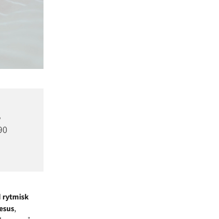
,
90
d
rytmisk
Jesus
,