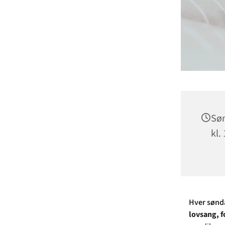
Søn
kl.
Hver sønda
lovsang, f