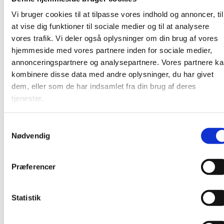
mødt i øjenhøjde. Efter gudstjenesten er der kirkekaffe –
Vi bruger cookies til at tilpasse vores indhold og annoncer, til
alle er varmt velkomne!
at vise dig funktioner til sociale medier og til at analysere
vores trafik. Vi deler også oplysninger om din brug af vores
hjemmeside med vores partnere inden for sociale medier,
annonceringspartnere og analysepartnere. Vores partnere k
kombinere disse data med andre oplysninger, du har givet
dem, eller som de har indsamlet fra din brug af deres
tjenester.
S
Nødvendig
a
m
t
Præferencer
y
k
k
Statistik
e
v