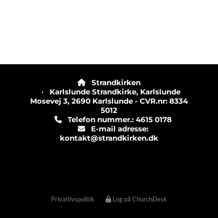
Strandkirken

· Karlslunde Strandkirke, Karlslunde
Mosevej 3, 2690 Karlslunde - CVR.nr: 8334
5012
Telefon nummer.: 4615 0178

E-mail adresse:

kontakt@strandkirken.dk
Privatlivspolitik
Log på ChurchDesk