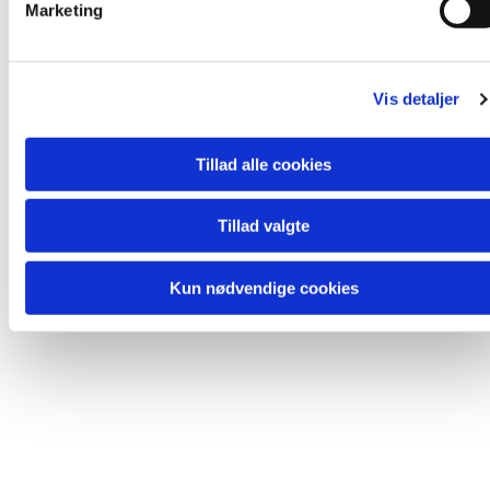
Marketing
a
l
Du vil måske også kunne lide...
g
Vis detaljer
Tillad alle cookies
Tillad valgte
Kun nødvendige cookies