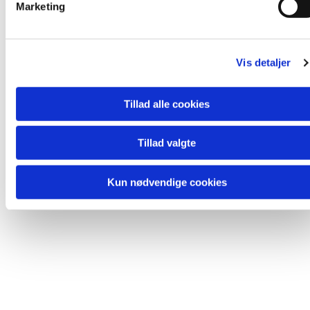
Marketing
a
l
Du vil måske også kunne lide...
g
Vis detaljer
Tillad alle cookies
Tillad valgte
Kun nødvendige cookies