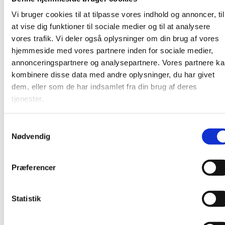
mødt i øjenhøjde. Efter gudstjenesten er der kirkekaffe –
Vi bruger cookies til at tilpasse vores indhold og annoncer, til
alle er varmt velkomne!
at vise dig funktioner til sociale medier og til at analysere
vores trafik. Vi deler også oplysninger om din brug af vores
hjemmeside med vores partnere inden for sociale medier,
annonceringspartnere og analysepartnere. Vores partnere k
kombinere disse data med andre oplysninger, du har givet
dem, eller som de har indsamlet fra din brug af deres
tjenester.
S
Nødvendig
a
m
t
Præferencer
y
k
k
Statistik
e
v