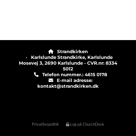
Strandkirken

· Karlslunde Strandkirke, Karlslunde
Mosevej 3, 2690 Karlslunde - CVR.nr: 8334
5012
Telefon nummer.: 4615 0178

E-mail adresse:

kontakt@strandkirken.dk
Privatlivspolitik
Log på ChurchDesk