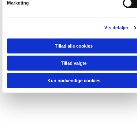
Marketing
a
l
Du vil måske også kunne lide...
g
Vis detaljer
Tillad alle cookies
Tillad valgte
Kun nødvendige cookies