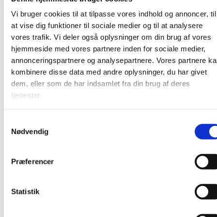
mødt i øjenhøjde. Efter gudstjenesten er der kirkekaffe –
Vi bruger cookies til at tilpasse vores indhold og annoncer, til
alle er varmt velkomne!
at vise dig funktioner til sociale medier og til at analysere
vores trafik. Vi deler også oplysninger om din brug af vores
hjemmeside med vores partnere inden for sociale medier,
annonceringspartnere og analysepartnere. Vores partnere k
kombinere disse data med andre oplysninger, du har givet
dem, eller som de har indsamlet fra din brug af deres
tjenester.
S
Nødvendig
a
m
t
Præferencer
y
k
k
Statistik
e
v