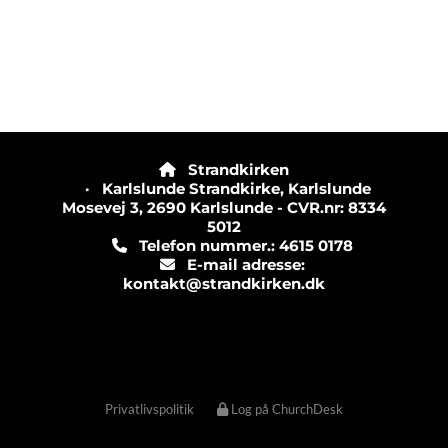
Strandkirken

· Karlslunde Strandkirke, Karlslunde
Mosevej 3, 2690 Karlslunde - CVR.nr: 8334
5012
Telefon nummer.: 4615 0178

E-mail adresse:

kontakt@strandkirken.dk
Privatlivspolitik
Log på ChurchDesk