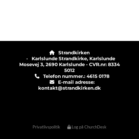
Strandkirken

· Karlslunde Strandkirke, Karlslunde
Mosevej 3, 2690 Karlslunde - CVR.nr: 8334
5012
Telefon nummer.: 4615 0178

E-mail adresse:

kontakt@strandkirken.dk
Privatlivspolitik
Log på ChurchDesk