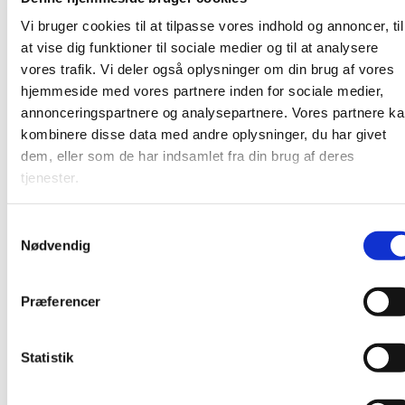
mødt i øjenhøjde. Efter gudstjenesten er der kirkekaffe –
Vi bruger cookies til at tilpasse vores indhold og annoncer, til
alle er varmt velkomne!
at vise dig funktioner til sociale medier og til at analysere
vores trafik. Vi deler også oplysninger om din brug af vores
hjemmeside med vores partnere inden for sociale medier,
annonceringspartnere og analysepartnere. Vores partnere k
kombinere disse data med andre oplysninger, du har givet
dem, eller som de har indsamlet fra din brug af deres
tjenester.
S
Nødvendig
a
m
t
Præferencer
y
k
k
Statistik
e
v