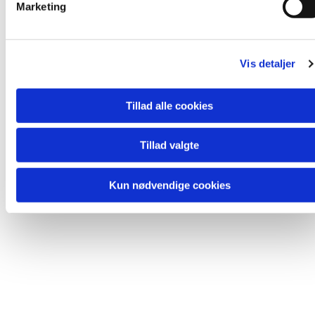
Marketing
a
l
Du vil måske også kunne lide...
g
Vis detaljer
Tillad alle cookies
Tillad valgte
Kun nødvendige cookies