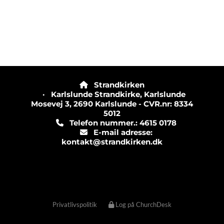
Strandkirken

· Karlslunde Strandkirke, Karlslunde
Mosevej 3, 2690 Karlslunde - CVR.nr: 8334
5012
Telefon nummer.: 4615 0178

E-mail adresse:

kontakt@strandkirken.dk
Privatlivspolitik
Log på ChurchDesk