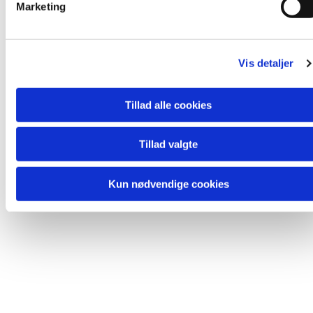
Marketing
a
l
Du vil måske også kunne lide...
g
Vis detaljer
Tillad alle cookies
Tillad valgte
Kun nødvendige cookies