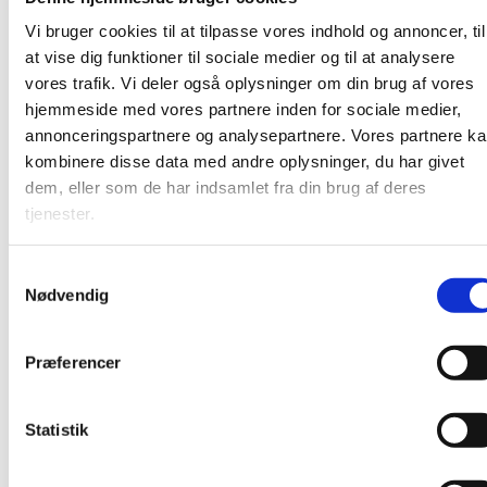
mødt i øjenhøjde. Efter gudstjenesten er der kirkekaffe –
Vi bruger cookies til at tilpasse vores indhold og annoncer, til
alle er varmt velkomne!
at vise dig funktioner til sociale medier og til at analysere
vores trafik. Vi deler også oplysninger om din brug af vores
hjemmeside med vores partnere inden for sociale medier,
annonceringspartnere og analysepartnere. Vores partnere k
kombinere disse data med andre oplysninger, du har givet
dem, eller som de har indsamlet fra din brug af deres
tjenester.
S
Nødvendig
a
m
t
Præferencer
y
k
k
Statistik
e
v