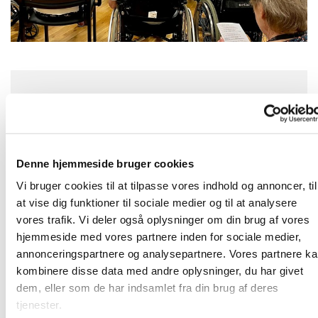
Tirsdag 18. august 2026, kl. 10:30
Denne hjemmeside bruger cookies
Velkommen på Langagergård Plejecenter!
Vi bruger cookies til at tilpasse vores indhold og annoncer, til
Den tredje tirsdag i hver måned holder vi en gudstjeneste kl.
at vise dig funktioner til sociale medier og til at analysere
10.30.
vores trafik. Vi deler også oplysninger om din brug af vores
Her vil være musik, kendte salmer, en lille prædiken og nadver.
hjemmeside med vores partnere inden for sociale medier,
Vi slutter af med at drikke kaffe sammen. Alle er velkomne!
annonceringspartnere og analysepartnere. Vores partnere k
Adressen er Karlslunde Parkvej 27
kombinere disse data med andre oplysninger, du har givet
dem, eller som de har indsamlet fra din brug af deres
Præst: Johan Dalsgaard
tjenester.