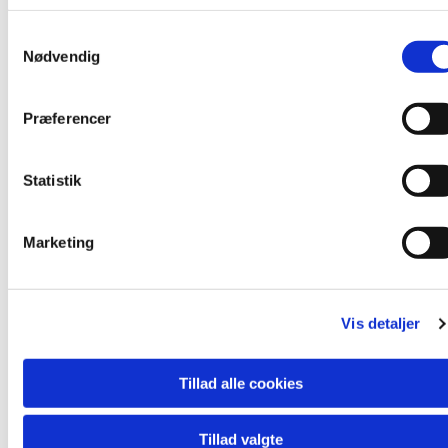
Organist: Merete Laursen
S
Nødvendig
a
m
t
Du vil måske også kunne lide...
Præferencer
y
k
k
Statistik
e
v
Marketing
a
l
g
Vis detaljer
Tillad alle cookies
Tillad valgte