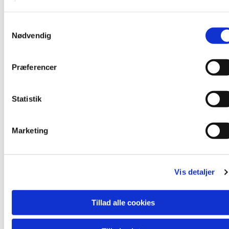
Præst: Johan Dalsgaard
Organist: Merete Laursen
S
Nødvendig
a
m
t
Præferencer
Du vil måske også kunne lide...
y
k
k
Statistik
e
v
Marketing
a
l
g
Vis detaljer
Tillad alle cookies