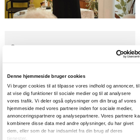
Tirsdag 19. oktober 2027, kl. 10:30
Denne hjemmeside bruger cookies
Velkommen på Langagergård Plejecenter!
Vi bruger cookies til at tilpasse vores indhold og annoncer, til
Den tredje tirsdag i hver måned holder vi en gudstjeneste kl.
at vise dig funktioner til sociale medier og til at analysere
10.30.
vores trafik. Vi deler også oplysninger om din brug af vores
Her vil være musik, kendte salmer, en lille prædiken og
hjemmeside med vores partnere inden for sociale medier,
nadver.
annonceringspartnere og analysepartnere. Vores partnere k
Vi slutter af med at drikke kaffe sammen. Alle er velkomne!
kombinere disse data med andre oplysninger, du har givet
Adressen er Karlslunde Parkvej 27
dem, eller som de har indsamlet fra din brug af deres
tjenester.