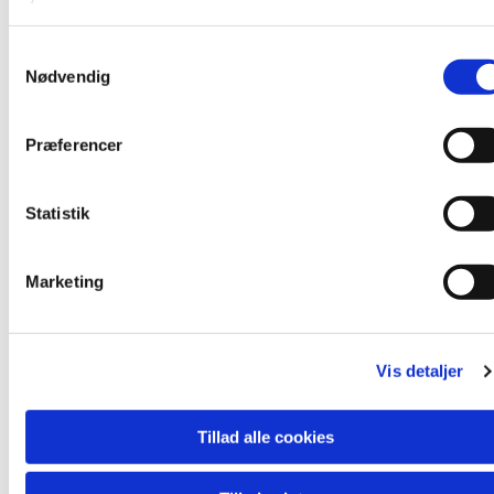
Præst: Johan Dalsgaard
Organist: Merete Laursen
S
Nødvendig
a
m
t
Præferencer
Du vil måske også kunne lide...
y
k
k
Statistik
e
v
Marketing
a
l
g
Vis detaljer
Tillad alle cookies