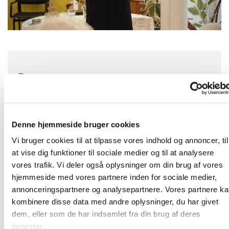
Tirsdag 16. november 2027, kl. 10:30
Denne hjemmeside bruger cookies
Velkommen på Langagergård Plejecenter!
Vi bruger cookies til at tilpasse vores indhold og annoncer, til
Den tredje tirsdag i hver måned holder vi en gudstjeneste kl.
at vise dig funktioner til sociale medier og til at analysere
10.30.
vores trafik. Vi deler også oplysninger om din brug af vores
Her vil være musik, kendte salmer, en lille prædiken og
hjemmeside med vores partnere inden for sociale medier,
nadver.
annonceringspartnere og analysepartnere. Vores partnere k
Vi slutter af med at drikke kaffe sammen. Alle er velkomne!
kombinere disse data med andre oplysninger, du har givet
Adressen er Karlslunde Parkvej 27
dem, eller som de har indsamlet fra din brug af deres
tjenester.