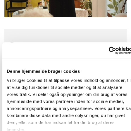
Tirsdag 18. januar 2028, kl. 10:30
Denne hjemmeside bruger cookies
Velkommen på Langagergård Plejecenter!
Vi bruger cookies til at tilpasse vores indhold og annoncer, til
Den tredje tirsdag i hver måned holder vi en gudstjeneste kl.
at vise dig funktioner til sociale medier og til at analysere
10.30.
vores trafik. Vi deler også oplysninger om din brug af vores
Her vil være musik, kendte salmer, en lille prædiken og
hjemmeside med vores partnere inden for sociale medier,
nadver.
annonceringspartnere og analysepartnere. Vores partnere k
Vi slutter af med at drikke kaffe sammen. Alle er velkomne!
kombinere disse data med andre oplysninger, du har givet
Adressen er Karlslunde Parkvej 27
dem, eller som de har indsamlet fra din brug af deres
tjenester.