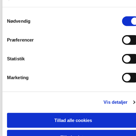
Præst: Johan Dalsgaard
Organist: Merete Laursen
S
Nødvendig
a
m
t
Præferencer
Du vil måske også kunne lide...
y
k
k
Statistik
e
v
Marketing
a
l
g
Vis detaljer
Tillad alle cookies