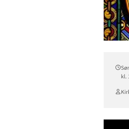
Søn
kl.
Kir