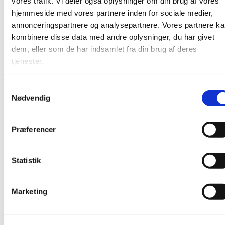
vores trafik. Vi deler også oplysninger om din brug af vores
hjemmeside med vores partnere inden for sociale medier,
annonceringspartnere og analysepartnere. Vores partnere k
kombinere disse data med andre oplysninger, du har givet
dem, eller som de har indsamlet fra din brug af deres
tjenester.
S
Nødvendig
a
m
t
Præferencer
y
k
k
Statistik
e
v
Du vil måske også kunne lide...
Marketing
a
l
g