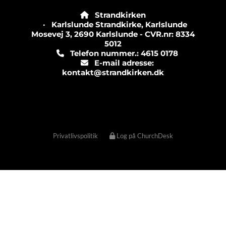
Strandkirken

· Karlslunde Strandkirke, Karlslunde
Mosevej 3, 2690 Karlslunde - CVR.nr: 8334
5012
Telefon nummer.: 4615 0178

E-mail adresse:

kontakt@strandkirken.dk
Privatlivspolitik
Log på ChurchDesk