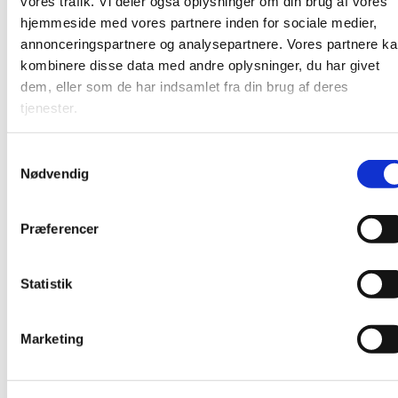
vores trafik. Vi deler også oplysninger om din brug af vores
hjemmeside med vores partnere inden for sociale medier,
annonceringspartnere og analysepartnere. Vores partnere k
kombinere disse data med andre oplysninger, du har givet
dem, eller som de har indsamlet fra din brug af deres
tjenester.
S
Nødvendig
a
m
t
Præferencer
y
k
k
Statistik
e
v
Du vil måske også kunne lide...
Marketing
a
l
g