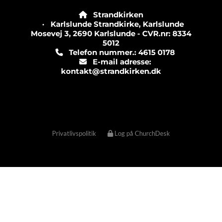
Strandkirken

· Karlslunde Strandkirke, Karlslunde
Mosevej 3, 2690 Karlslunde - CVR.nr: 8334
5012
Telefon nummer.: 4615 0178

E-mail adresse:

kontakt@strandkirken.dk
Privatlivspolitik
Log på ChurchDesk