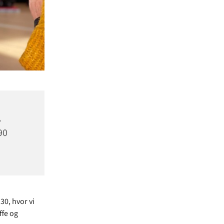
,
90
30, hvor vi
ffe og