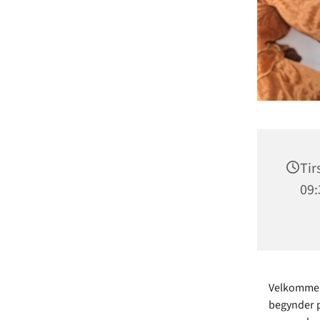
Tir
09:
Velkommen 
begynder p