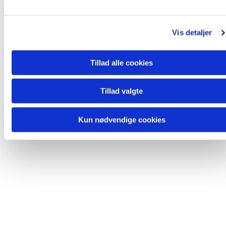
Du vil måske også kunne lide...
l
g
Vis detaljer
Tillad alle cookies
Tillad valgte
Kun nødvendige cookies