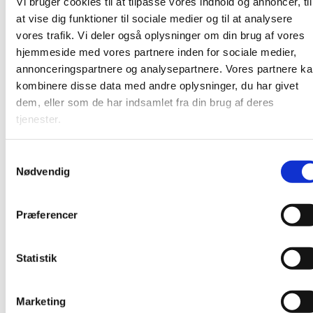
Vi bruger cookies til at tilpasse vores indhold og annoncer, til
at vise dig funktioner til sociale medier og til at analysere
vores trafik. Vi deler også oplysninger om din brug af vores
hjemmeside med vores partnere inden for sociale medier,
annonceringspartnere og analysepartnere. Vores partnere k
kombinere disse data med andre oplysninger, du har givet
dem, eller som de har indsamlet fra din brug af deres
tjenester.
S
Nødvendig
a
m
t
Præferencer
y
k
k
Statistik
e
v
Marketing
a