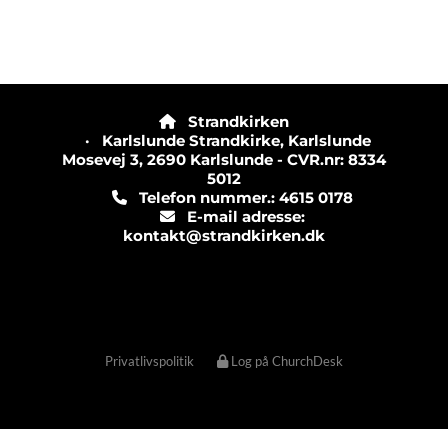
Strandkirken

· Karlslunde Strandkirke, Karlslunde
Mosevej 3, 2690 Karlslunde - CVR.nr: 8334
5012
Telefon nummer.: 4615 0178

E-mail adresse:

kontakt@strandkirken.dk
Privatlivspolitik
Log på ChurchDesk