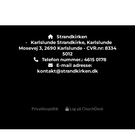
Strandkirken

· Karlslunde Strandkirke, Karlslunde
Mosevej 3, 2690 Karlslunde - CVR.nr: 8334
5012
Telefon nummer.: 4615 0178

E-mail adresse:

kontakt@strandkirken.dk
Privatlivspolitik
Log på ChurchDesk