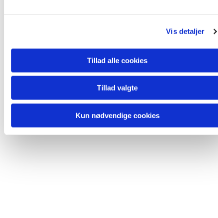
Du vil måske også kunne lide...
l
g
Vis detaljer
Tillad alle cookies
Tillad valgte
Kun nødvendige cookies