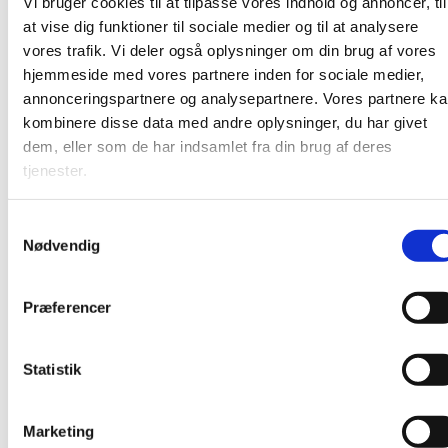
Vi bruger cookies til at tilpasse vores indhold og annoncer, til
at vise dig funktioner til sociale medier og til at analysere
vores trafik. Vi deler også oplysninger om din brug af vores
hjemmeside med vores partnere inden for sociale medier,
annonceringspartnere og analysepartnere. Vores partnere k
kombinere disse data med andre oplysninger, du har givet
dem, eller som de har indsamlet fra din brug af deres
tjenester.
S
Nødvendig
a
m
t
Præferencer
y
k
k
Statistik
e
v
Marketing
a