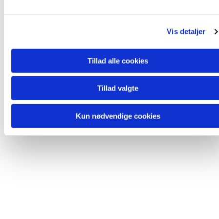
Du vil måske også kunne lide...
l
g
Vis detaljer
Tillad alle cookies
Tillad valgte
Kun nødvendige cookies