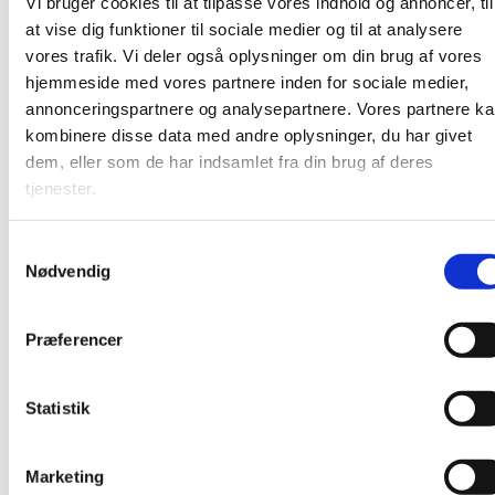
Vi bruger cookies til at tilpasse vores indhold og annoncer, til
at vise dig funktioner til sociale medier og til at analysere
vores trafik. Vi deler også oplysninger om din brug af vores
hjemmeside med vores partnere inden for sociale medier,
annonceringspartnere og analysepartnere. Vores partnere k
kombinere disse data med andre oplysninger, du har givet
dem, eller som de har indsamlet fra din brug af deres
tjenester.
S
Nødvendig
a
m
t
Præferencer
y
k
k
Statistik
e
v
Marketing
a