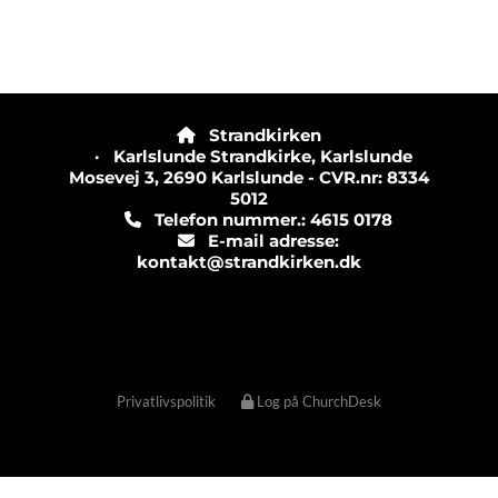
Strandkirken

· Karlslunde Strandkirke, Karlslunde
Mosevej 3, 2690 Karlslunde - CVR.nr: 8334
5012
Telefon nummer.: 4615 0178

E-mail adresse:

kontakt@strandkirken.dk
Privatlivspolitik
Log på ChurchDesk