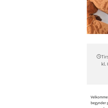
Tir
kl.
Velkommen 
begynder p