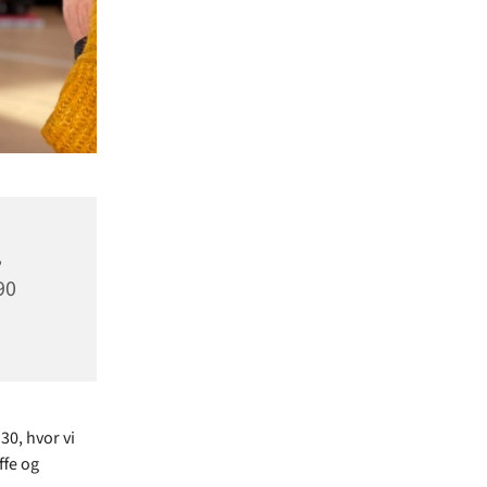
,
90
30, hvor vi
ffe og