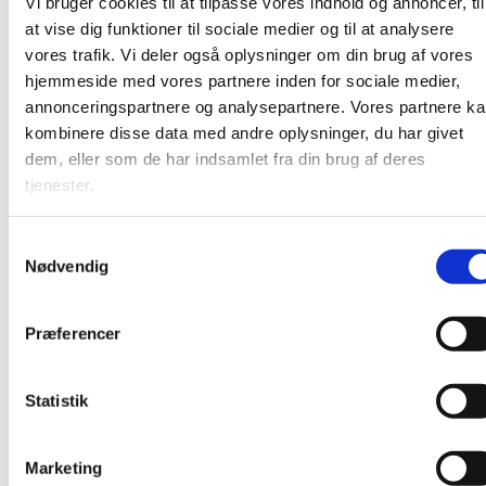
Vi bruger cookies til at tilpasse vores indhold og annoncer, til
at vise dig funktioner til sociale medier og til at analysere
vores trafik. Vi deler også oplysninger om din brug af vores
hjemmeside med vores partnere inden for sociale medier,
annonceringspartnere og analysepartnere. Vores partnere k
kombinere disse data med andre oplysninger, du har givet
dem, eller som de har indsamlet fra din brug af deres
tjenester.
S
Nødvendig
a
m
t
Præferencer
y
k
k
Statistik
e
v
Marketing
a