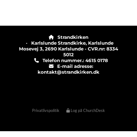
Strandkirken

· Karlslunde Strandkirke, Karlslunde
Mosevej 3, 2690 Karlslunde - CVR.nr: 8334
5012
Telefon nummer.: 4615 0178

E-mail adresse:

kontakt@strandkirken.dk
Privatlivspolitik
Log på ChurchDesk