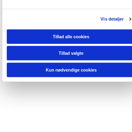
l
Du vil måske også kunne lide...
g
Vis detaljer
Tillad alle cookies
Tillad valgte
Kun nødvendige cookies