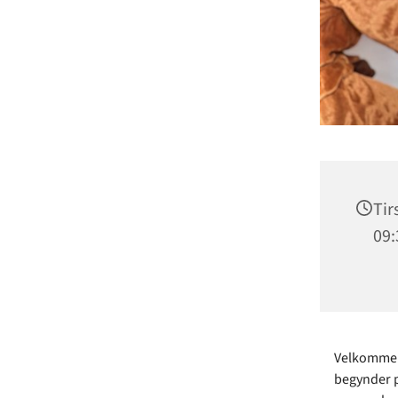
Tir
09:
Velkommen 
begynder p