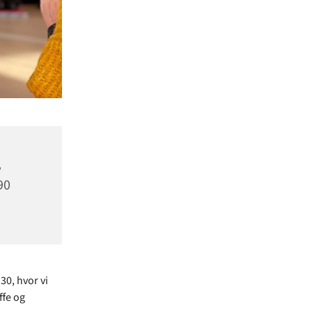
,
90
30, hvor vi
ffe og