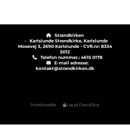
Strandkirken

· Karlslunde Strandkirke, Karlslunde
Mosevej 3, 2690 Karlslunde - CVR.nr: 8334
5012
Telefon nummer.: 4615 0178

E-mail adresse:

kontakt@strandkirken.dk
Privatlivspolitik
Log på ChurchDesk