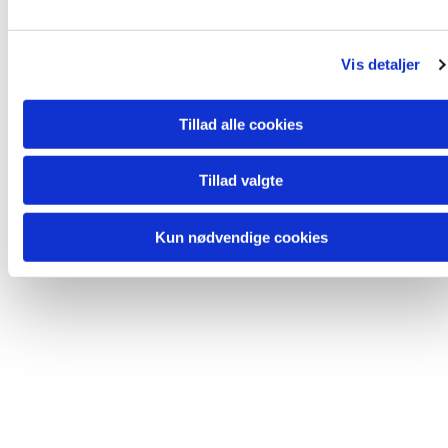
Du vil måske også kunne lide...
l
g
Vis detaljer
Tillad alle cookies
Tillad valgte
Kun nødvendige cookies