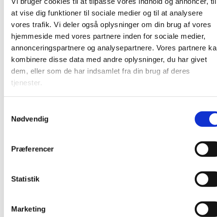
Vi bruger cookies til at tilpasse vores indhold og annoncer, til
at vise dig funktioner til sociale medier og til at analysere
vores trafik. Vi deler også oplysninger om din brug af vores
hjemmeside med vores partnere inden for sociale medier,
annonceringspartnere og analysepartnere. Vores partnere k
kombinere disse data med andre oplysninger, du har givet
dem, eller som de har indsamlet fra din brug af deres
tjenester.
S
Nødvendig
a
m
t
Præferencer
y
k
k
Statistik
e
v
Marketing
a