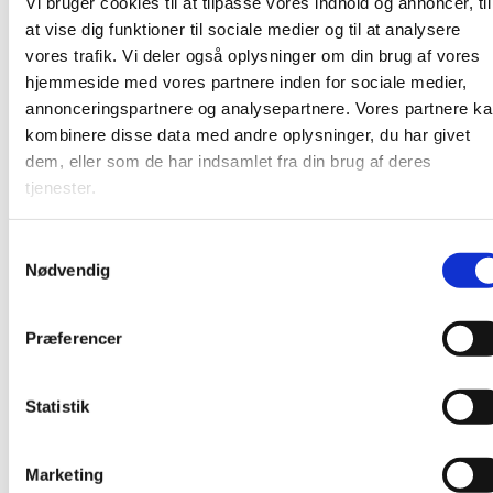
Vi bruger cookies til at tilpasse vores indhold og annoncer, til
at vise dig funktioner til sociale medier og til at analysere
vores trafik. Vi deler også oplysninger om din brug af vores
hjemmeside med vores partnere inden for sociale medier,
annonceringspartnere og analysepartnere. Vores partnere k
kombinere disse data med andre oplysninger, du har givet
dem, eller som de har indsamlet fra din brug af deres
tjenester.
S
Nødvendig
a
m
t
Præferencer
y
k
k
Statistik
e
v
Marketing
a