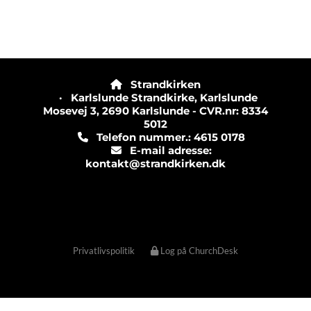
Strandkirken

· Karlslunde Strandkirke, Karlslunde
Mosevej 3, 2690 Karlslunde - CVR.nr: 8334
5012
Telefon nummer.: 4615 0178

E-mail adresse:

kontakt@strandkirken.dk
Privatlivspolitik
Log på ChurchDesk