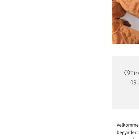
Tir
09:
Velkommen 
begynder p