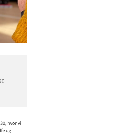
,
90
30, hvor vi
ffe og