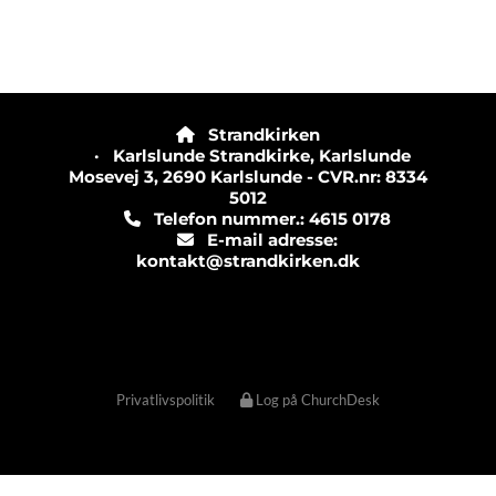
Strandkirken

· Karlslunde Strandkirke, Karlslunde
Mosevej 3, 2690 Karlslunde - CVR.nr: 8334
5012
Telefon nummer.: 4615 0178

E-mail adresse:

kontakt@strandkirken.dk
Privatlivspolitik
Log på ChurchDesk