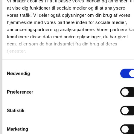
Vi bruger cookies til at tilpasse vores indhold og annoncer, til
at vise dig funktioner til sociale medier og til at analysere
vores trafik. Vi deler også oplysninger om din brug af vores
hjemmeside med vores partnere inden for sociale medier,
annonceringspartnere og analysepartnere. Vores partnere k
kombinere disse data med andre oplysninger, du har givet
dem, eller som de har indsamlet fra din brug af deres
tjenester.
S
Nødvendig
a
m
t
Præferencer
y
k
k
Statistik
e
v
Marketing
a