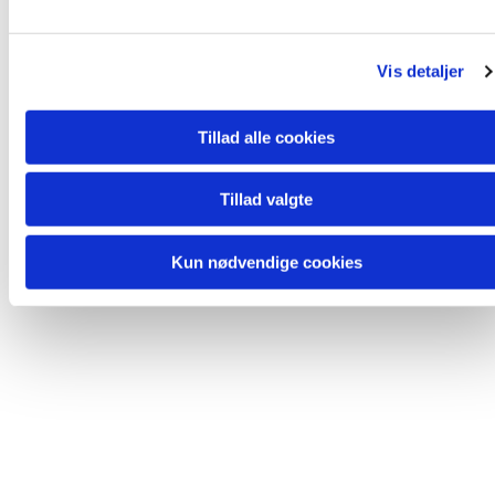
Du vil måske også kunne lide...
l
g
Vis detaljer
Tillad alle cookies
Tillad valgte
Kun nødvendige cookies