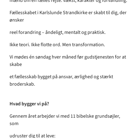
mænd om én fælles rejse: vækst, karakter og forvandling.
Fællesskabet i Karlslunde Strandkirke er skabt til dig, der
ønsker
reel forandring – åndeligt, mentalt og praktisk.
Ikke teori. Ikke flotte ord. Men transformation.
Vi mødes én søndag hver måned før gudstjenesten for at
skabe
et fællesskab bygget på ansvar, ærlighed og stærkt
broderskab.
Hvad bygger vi på?
Gennem året arbejder vi med 11 bibelske grundsøjler,
som
udruster dig til at leve: