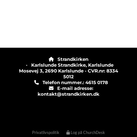
Strandkirken

· Karlslunde Strandkirke, Karlslunde
Mosevej 3, 2690 Karlslunde - CVR.nr: 8334
5012
Telefon nummer.: 4615 0178

E-mail adresse:

kontakt@strandkirken.dk
Privatlivspolitik
Log på ChurchDesk