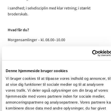
i sandhed; i selvdisciplin med klar retning; i stærkt
broderskab.
Hvad får du?
Morgensamlinger – kl. 08.00–10.00
Ærlige samtaler, bøn og støtte
Undervisning og refleksion ud fra månedens grundsøjle
MOG Journal til din personlige rejse
Denne hjemmeside bruger cookies
Vi bruger cookies til at tilpasse vores indhold og annoncer, til
Morgenmad og en fokuseret start på dagen.
at vise dig funktioner til sociale medier og til at analysere
vores trafik. Vi deler også oplysninger om din brug af vores
Hvem kan deltage?
hjemmeside med vores partnere inden for sociale medier,
annonceringspartnere og analysepartnere. Vores partnere k
Forløbet er for unge, som gamle. Dem som har vandret
kombinere disse data med andre oplysninger, du har givet