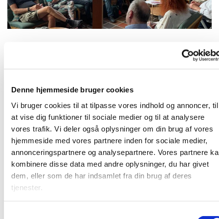
Mandag 5. oktober 2026, kl. 19:00
Denne hjemmeside bruger cookies
Karlslunde Strandkirke
Vi bruger cookies til at tilpasse vores indhold og annoncer, til
at vise dig funktioner til sociale medier og til at analysere
vores trafik. Vi deler også oplysninger om din brug af vores
hjemmeside med vores partnere inden for sociale medier,
annonceringspartnere og analysepartnere. Vores partnere k
Mandagshjørnet er en åben gruppe, der mødes mandag
kombinere disse data med andre oplysninger, du har givet
aften til spisning, bibelstudie i grupper og hyggeligt
dem, eller som de har indsamlet fra din brug af deres
samvær. Alle er velkomne. Læs mere
HER
tjenester.
S