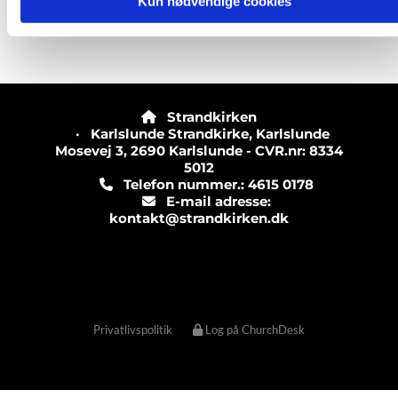
Kun nødvendige cookies
Strandkirken

· Karlslunde Strandkirke, Karlslunde
Mosevej 3, 2690 Karlslunde - CVR.nr: 8334
5012
Telefon nummer.: 4615 0178

E-mail adresse:

kontakt@strandkirken.dk
Privatlivspolitik
Log på ChurchDesk