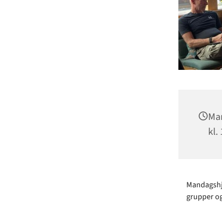
Man
kl.
Mandagshjø
grupper og