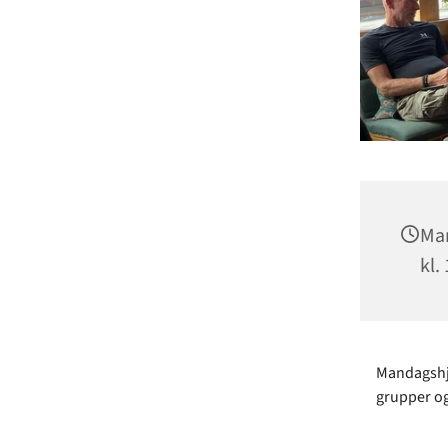
Man
kl.
Mandagshjø
grupper og