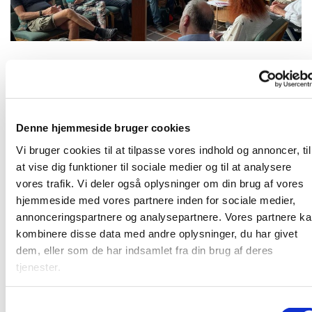
Mandag 1. februar 2027, kl. 19:00
Denne hjemmeside bruger cookies
Karlslunde Strandkirke
Vi bruger cookies til at tilpasse vores indhold og annoncer, til
at vise dig funktioner til sociale medier og til at analysere
vores trafik. Vi deler også oplysninger om din brug af vores
hjemmeside med vores partnere inden for sociale medier,
annonceringspartnere og analysepartnere. Vores partnere k
Mandagshjørnet er en åben gruppe, der mødes mandag
kombinere disse data med andre oplysninger, du har givet
aften til spisning, bibelstudie i grupper og hyggeligt
dem, eller som de har indsamlet fra din brug af deres
samvær. Alle er velkomne. Læs mere
HER
tjenester.
S