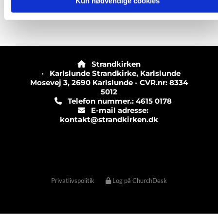
Kun nødvendige cookies
Strandkirken

· Karlslunde Strandkirke, Karlslunde
Mosevej 3, 2690 Karlslunde - CVR.nr: 8334
5012
Telefon nummer.: 4615 0178

E-mail adresse:

kontakt@strandkirken.dk
Privatlivspolitik
Log på ChurchDesk