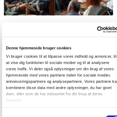
Mandag 8. februar 2027, kl. 19:00
Denne hjemmeside bruger cookies
Karlslunde Strandkirke
Vi bruger cookies til at tilpasse vores indhold og annoncer, til
at vise dig funktioner til sociale medier og til at analysere
vores trafik. Vi deler også oplysninger om din brug af vores
hjemmeside med vores partnere inden for sociale medier,
annonceringspartnere og analysepartnere. Vores partnere k
Mandagshjørnet er en åben gruppe, der mødes mandag
kombinere disse data med andre oplysninger, du har givet
aften til spisning, bibelstudie i grupper og hyggeligt
dem, eller som de har indsamlet fra din brug af deres
samvær. Alle er velkomne. Læs mere
HER
tjenester.
S