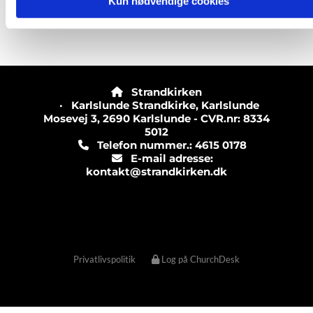
Kun nødvendige cookies
Strandkirken

· Karlslunde Strandkirke, Karlslunde
Mosevej 3, 2690 Karlslunde - CVR.nr: 8334
5012
Telefon nummer.: 4615 0178

E-mail adresse:

kontakt@strandkirken.dk
Privatlivspolitik
Log på ChurchDesk