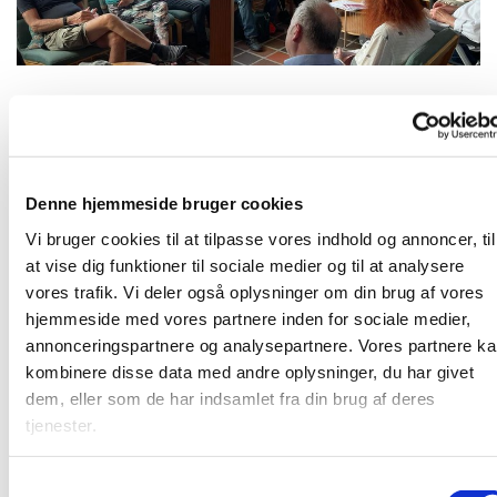
Mandag 19. april 2027, kl. 19:00
Denne hjemmeside bruger cookies
Karlslunde Strandkirke
Vi bruger cookies til at tilpasse vores indhold og annoncer, til
at vise dig funktioner til sociale medier og til at analysere
vores trafik. Vi deler også oplysninger om din brug af vores
hjemmeside med vores partnere inden for sociale medier,
annonceringspartnere og analysepartnere. Vores partnere k
Mandagshjørnet er en åben gruppe, der mødes mandag
kombinere disse data med andre oplysninger, du har givet
aften til spisning, bibelstudie i grupper og hyggeligt
dem, eller som de har indsamlet fra din brug af deres
samvær. Alle er velkomne. Læs mere
HER
tjenester.
S