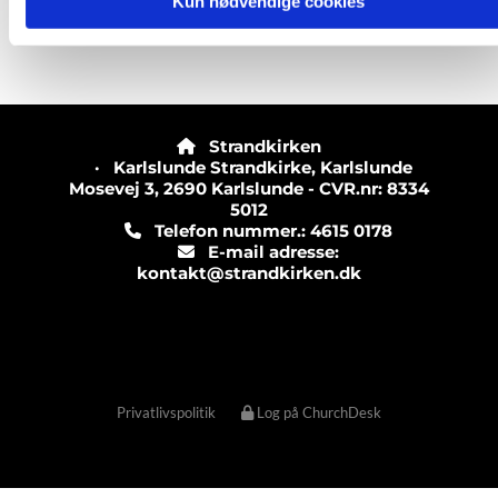
Kun nødvendige cookies
Strandkirken

· Karlslunde Strandkirke, Karlslunde
Mosevej 3, 2690 Karlslunde - CVR.nr: 8334
5012
Telefon nummer.: 4615 0178

E-mail adresse:

kontakt@strandkirken.dk
Privatlivspolitik
Log på ChurchDesk