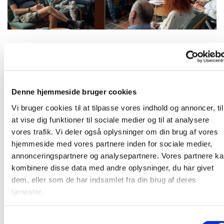
Mandag 9. august 2027, kl. 19:00
Denne hjemmeside bruger cookies
Karlslunde Strandkirke
Vi bruger cookies til at tilpasse vores indhold og annoncer, til
at vise dig funktioner til sociale medier og til at analysere
vores trafik. Vi deler også oplysninger om din brug af vores
hjemmeside med vores partnere inden for sociale medier,
annonceringspartnere og analysepartnere. Vores partnere k
Mandagshjørnet er en åben gruppe, der mødes mandag
kombinere disse data med andre oplysninger, du har givet
aften til spisning, bibelstudie i grupper og hyggeligt
dem, eller som de har indsamlet fra din brug af deres
samvær. Alle er velkomne. Læs mere
HER
tjenester.
S