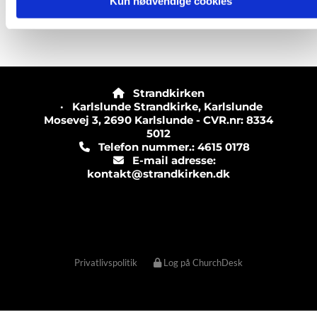
Kun nødvendige cookies
Strandkirken

· Karlslunde Strandkirke, Karlslunde
Mosevej 3, 2690 Karlslunde - CVR.nr: 8334
5012
Telefon nummer.: 4615 0178

E-mail adresse:

kontakt@strandkirken.dk
Privatlivspolitik
Log på ChurchDesk