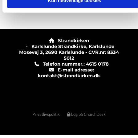
Kun nødvendige cookies
Strandkirken

· Karlslunde Strandkirke, Karlslunde
Mosevej 3, 2690 Karlslunde - CVR.nr: 8334
5012
Telefon nummer.: 4615 0178

E-mail adresse:

kontakt@strandkirken.dk
Privatlivspolitik
Log på ChurchDesk