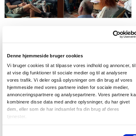
Mandag 27. september 2027, kl. 19:00
Denne hjemmeside bruger cookies
Karlslunde Strandkirke
Vi bruger cookies til at tilpasse vores indhold og annoncer, til
at vise dig funktioner til sociale medier og til at analysere
vores trafik. Vi deler også oplysninger om din brug af vores
hjemmeside med vores partnere inden for sociale medier,
annonceringspartnere og analysepartnere. Vores partnere k
Mandagshjørnet er en åben gruppe, der mødes mandag
kombinere disse data med andre oplysninger, du har givet
aften til spisning, bibelstudie i grupper og hyggeligt
dem, eller som de har indsamlet fra din brug af deres
samvær. Alle er velkomne. Læs mere
HER
tjenester.
S