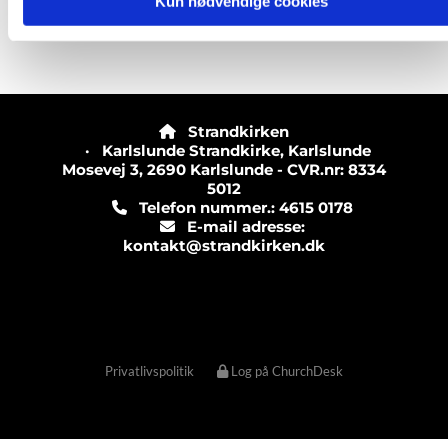
Kun nødvendige cookies
Strandkirken

· Karlslunde Strandkirke, Karlslunde
Mosevej 3, 2690 Karlslunde - CVR.nr: 8334
5012
Telefon nummer.: 4615 0178

E-mail adresse:

kontakt@strandkirken.dk
Privatlivspolitik
Log på ChurchDesk