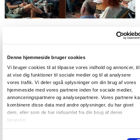
Mandag 4. oktober 2027, kl. 19:00
Denne hjemmeside bruger cookies
Karlslunde Strandkirke
Vi bruger cookies til at tilpasse vores indhold og annoncer, til
at vise dig funktioner til sociale medier og til at analysere
vores trafik. Vi deler også oplysninger om din brug af vores
hjemmeside med vores partnere inden for sociale medier,
annonceringspartnere og analysepartnere. Vores partnere k
Mandagshjørnet er en åben gruppe, der mødes mandag
kombinere disse data med andre oplysninger, du har givet
aften til spisning, bibelstudie i grupper og hyggeligt
dem, eller som de har indsamlet fra din brug af deres
samvær. Alle er velkomne. Læs mere
HER
tjenester.
S