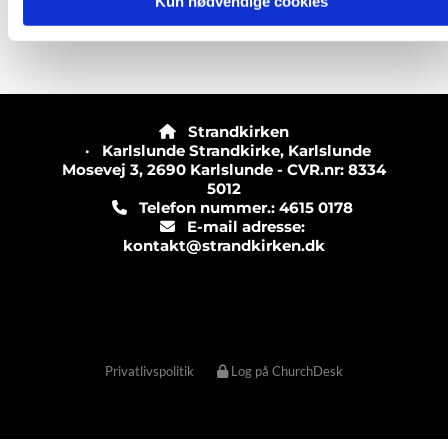
Kun nødvendige cookies
Strandkirken

· Karlslunde Strandkirke, Karlslunde
Mosevej 3, 2690 Karlslunde - CVR.nr: 8334
5012
Telefon nummer.: 4615 0178

E-mail adresse:

kontakt@strandkirken.dk
Privatlivspolitik
Log på ChurchDesk