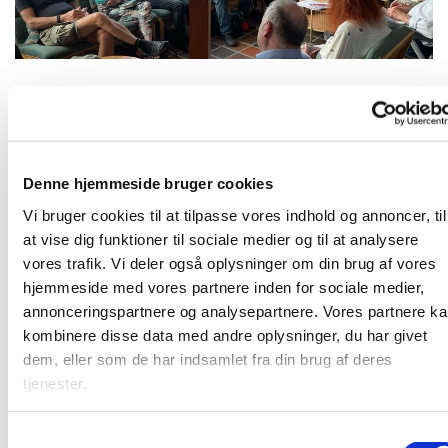
Mandag 17. januar 2028, kl. 19:00
Denne hjemmeside bruger cookies
Karlslunde Strandkirke
Vi bruger cookies til at tilpasse vores indhold og annoncer, til
at vise dig funktioner til sociale medier og til at analysere
vores trafik. Vi deler også oplysninger om din brug af vores
hjemmeside med vores partnere inden for sociale medier,
annonceringspartnere og analysepartnere. Vores partnere k
Mandagshjørnet er en åben gruppe, der mødes mandag
kombinere disse data med andre oplysninger, du har givet
aften til spisning, bibelstudie i grupper og hyggeligt
dem, eller som de har indsamlet fra din brug af deres
samvær. Alle er velkomne. Læs mere
HER
tjenester.
S