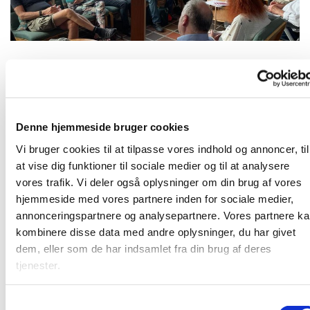
Mandag 24. januar 2028, kl. 19:00
Denne hjemmeside bruger cookies
Karlslunde Strandkirke
Vi bruger cookies til at tilpasse vores indhold og annoncer, til
at vise dig funktioner til sociale medier og til at analysere
vores trafik. Vi deler også oplysninger om din brug af vores
hjemmeside med vores partnere inden for sociale medier,
annonceringspartnere og analysepartnere. Vores partnere k
Mandagshjørnet er en åben gruppe, der mødes mandag
kombinere disse data med andre oplysninger, du har givet
aften til spisning, bibelstudie i grupper og hyggeligt
dem, eller som de har indsamlet fra din brug af deres
samvær. Alle er velkomne. Læs mere
HER
tjenester.
S