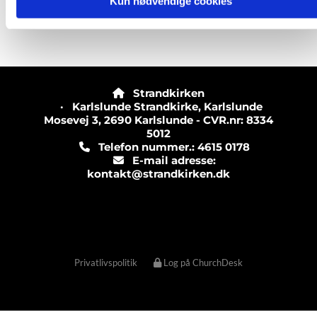
Kun nødvendige cookies
Strandkirken

· Karlslunde Strandkirke, Karlslunde
Mosevej 3, 2690 Karlslunde - CVR.nr: 8334
5012
Telefon nummer.: 4615 0178

E-mail adresse:

kontakt@strandkirken.dk
Privatlivspolitik
Log på ChurchDesk