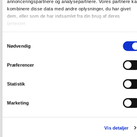
annonceringspartnere og analysepartnere. Vores partnere k
kombinere disse data med andre oplysninger, du har givet
dem, eller som de har indsamlet fra din brug af deres
tjenester.
S
Nødvendig
a
m
t
Præferencer
y
k
k
Statistik
Du vil måske også kunne lide...
e
v
Marketing
a
l
g
Vis detaljer