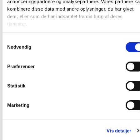
annonceringspartnere og analysepartnere. Vores partnere k
kombinere disse data med andre oplysninger, du har givet
dem, eller som de har indsamlet fra din brug af deres
tjenester.
S
Nødvendig
a
m
t
Præferencer
y
k
k
Statistik
Du vil måske også kunne lide...
e
v
Marketing
a
l
g
Vis detaljer