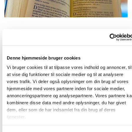
Fredag 18. juni 2027, kl. 09:00
Denne hjemmeside bruger cookies
2690 Karlslunde
Vi bruger cookies til at tilpasse vores indhold og annoncer, til
at vise dig funktioner til sociale medier og til at analysere
vores trafik. Vi deler også oplysninger om din brug af vores
hjemmeside med vores partnere inden for sociale medier,
Frivillige og ansatte mødes til morgenandagt. Her taler vi
annonceringspartnere og analysepartnere. Vores partnere k
om det, som vi gerne vil have bedt en bøn for, og vi synger
kombinere disse data med andre oplysninger, du har givet
et par sange. Bagefter er der kaffe. Vi sidder i "bunden" af
dem, eller som de har indsamlet fra din brug af deres
kirkerummet (sideskibet) - så kom ind og vær med!
tjenester.