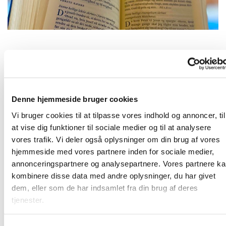
Fredag 2. juli 2027, kl. 09:00
Denne hjemmeside bruger cookies
2690 Karlslunde
Vi bruger cookies til at tilpasse vores indhold og annoncer, til
at vise dig funktioner til sociale medier og til at analysere
vores trafik. Vi deler også oplysninger om din brug af vores
hjemmeside med vores partnere inden for sociale medier,
Frivillige og ansatte mødes til morgenandagt. Her taler vi
annonceringspartnere og analysepartnere. Vores partnere k
om det, som vi gerne vil have bedt en bøn for, og vi synger
kombinere disse data med andre oplysninger, du har givet
et par sange. Bagefter er der kaffe. Vi sidder i "bunden" af
dem, eller som de har indsamlet fra din brug af deres
kirkerummet (sideskibet) - så kom ind og vær med!
tjenester.