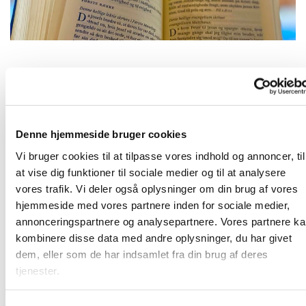
Fredag 3. september 2027, kl. 09:00
Denne hjemmeside bruger cookies
2690 Karlslunde
Vi bruger cookies til at tilpasse vores indhold og annoncer, til
at vise dig funktioner til sociale medier og til at analysere
vores trafik. Vi deler også oplysninger om din brug af vores
hjemmeside med vores partnere inden for sociale medier,
Frivillige og ansatte mødes til morgenandagt. Her taler vi
annonceringspartnere og analysepartnere. Vores partnere k
om det, som vi gerne vil have bedt en bøn for, og vi synger
kombinere disse data med andre oplysninger, du har givet
et par sange. Bagefter er der kaffe. Vi sidder i "bunden" af
dem, eller som de har indsamlet fra din brug af deres
kirkerummet (sideskibet) - så kom ind og vær med!
tjenester.