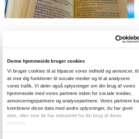
Fredag 15. oktober 2027, kl. 09:00
Denne hjemmeside bruger cookies
2690 Karlslunde
Vi bruger cookies til at tilpasse vores indhold og annoncer, til
at vise dig funktioner til sociale medier og til at analysere
vores trafik. Vi deler også oplysninger om din brug af vores
hjemmeside med vores partnere inden for sociale medier,
Frivillige og ansatte mødes til morgenandagt. Her taler vi
annonceringspartnere og analysepartnere. Vores partnere k
om det, som vi gerne vil have bedt en bøn for, og vi synger
kombinere disse data med andre oplysninger, du har givet
et par sange. Bagefter er der kaffe. Vi sidder i "bunden" af
dem, eller som de har indsamlet fra din brug af deres
kirkerummet (sideskibet) - så kom ind og vær med!
tjenester.