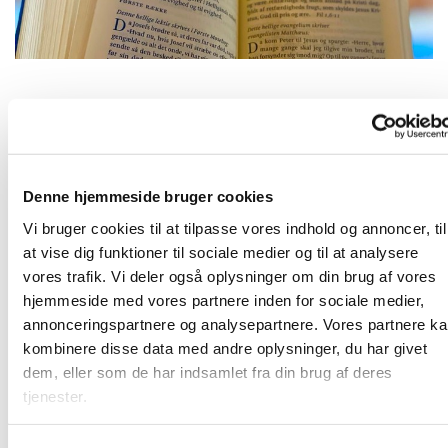
Fredag 12. november 2027, kl. 09:00
Denne hjemmeside bruger cookies
2690 Karlslunde
Vi bruger cookies til at tilpasse vores indhold og annoncer, til
at vise dig funktioner til sociale medier og til at analysere
vores trafik. Vi deler også oplysninger om din brug af vores
hjemmeside med vores partnere inden for sociale medier,
Frivillige og ansatte mødes til morgenandagt. Her taler vi
annonceringspartnere og analysepartnere. Vores partnere k
om det, som vi gerne vil have bedt en bøn for, og vi synger
kombinere disse data med andre oplysninger, du har givet
et par sange. Bagefter er der kaffe. Vi sidder i "bunden" af
dem, eller som de har indsamlet fra din brug af deres
kirkerummet (sideskibet) - så kom ind og vær med!
tjenester.