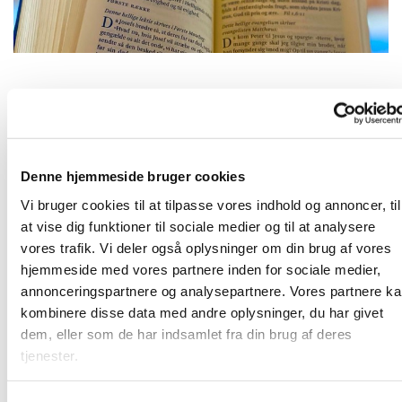
Fredag 26. november 2027, kl. 09:00
Denne hjemmeside bruger cookies
2690 Karlslunde
Vi bruger cookies til at tilpasse vores indhold og annoncer, til
at vise dig funktioner til sociale medier og til at analysere
vores trafik. Vi deler også oplysninger om din brug af vores
hjemmeside med vores partnere inden for sociale medier,
Frivillige og ansatte mødes til morgenandagt. Her taler vi
annonceringspartnere og analysepartnere. Vores partnere k
om det, som vi gerne vil have bedt en bøn for, og vi synger
kombinere disse data med andre oplysninger, du har givet
et par sange. Bagefter er der kaffe. Vi sidder i "bunden" af
dem, eller som de har indsamlet fra din brug af deres
kirkerummet (sideskibet) - så kom ind og vær med!
tjenester.