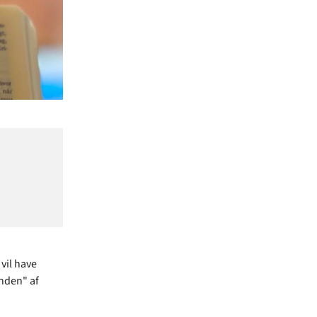
vil have
unden" af