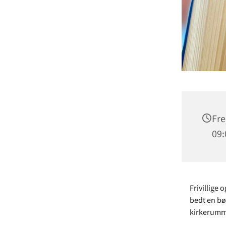
Fre
09:
Frivillige 
bedt en bøn
kirkerumme