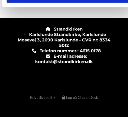
Strandkirken

· Karlslunde Strandkirke, Karlslunde
Mosevej 3, 2690 Karlslunde - CVR.nr: 8334
5012
Telefon nummer.: 4615 0178

E-mail adresse:

kontakt@strandkirken.dk
Privatlivspolitik
Log på ChurchDesk