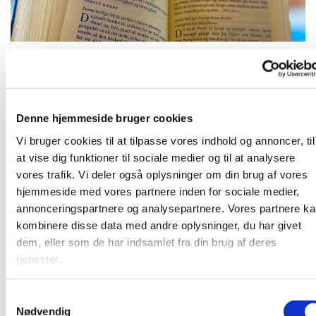
Tirsdag 20. juli 2027, kl. 09:00
Denne hjemmeside bruger cookies
Vi bruger cookies til at tilpasse vores indhold og annoncer, til
at vise dig funktioner til sociale medier og til at analysere
vores trafik. Vi deler også oplysninger om din brug af vores
Frivillige og ansatte mødes til morgenandagt. Her taler vi
hjemmeside med vores partnere inden for sociale medier,
om det, som vi gerne vil have bedt en bøn for, og vi synger
annonceringspartnere og analysepartnere. Vores partnere k
et par sange. Bagefter er der kaffe. Vi sidder i "bunden" af
kombinere disse data med andre oplysninger, du har givet
kirkerummet (sideskibet) - så kom ind og vær med!
dem, eller som de har indsamlet fra din brug af deres
tjenester.
S
Nødvendig
a