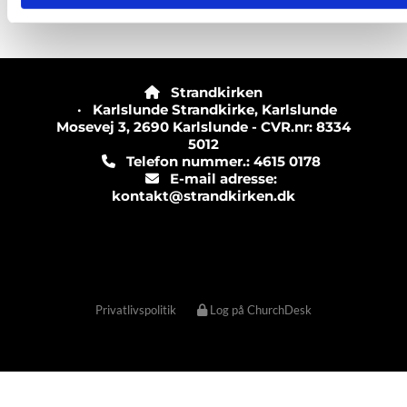
Strandkirken

· Karlslunde Strandkirke, Karlslunde
Mosevej 3, 2690 Karlslunde - CVR.nr: 8334
5012
Telefon nummer.: 4615 0178

E-mail adresse:

kontakt@strandkirken.dk
Privatlivspolitik
Log på ChurchDesk