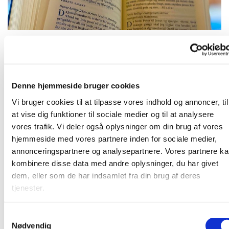
Tirsdag 3. august 2027, kl. 09:00
Denne hjemmeside bruger cookies
Vi bruger cookies til at tilpasse vores indhold og annoncer, til
at vise dig funktioner til sociale medier og til at analysere
vores trafik. Vi deler også oplysninger om din brug af vores
Frivillige og ansatte mødes til morgenandagt. Her taler vi
hjemmeside med vores partnere inden for sociale medier,
om det, som vi gerne vil have bedt en bøn for, og vi synger
annonceringspartnere og analysepartnere. Vores partnere k
et par sange. Bagefter er der kaffe. Vi sidder i "bunden" af
kombinere disse data med andre oplysninger, du har givet
kirkerummet (sideskibet) - så kom ind og vær med!
dem, eller som de har indsamlet fra din brug af deres
tjenester.
S
Nødvendig
a