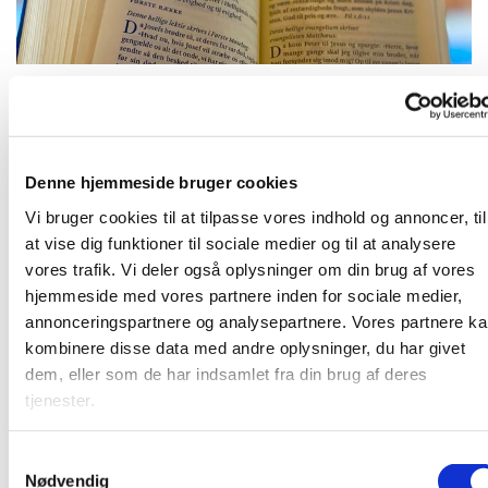
Tirsdag 10. august 2027, kl. 09:00
Denne hjemmeside bruger cookies
Vi bruger cookies til at tilpasse vores indhold og annoncer, til
at vise dig funktioner til sociale medier og til at analysere
vores trafik. Vi deler også oplysninger om din brug af vores
Frivillige og ansatte mødes til morgenandagt. Her taler vi
hjemmeside med vores partnere inden for sociale medier,
om det, som vi gerne vil have bedt en bøn for, og vi synger
annonceringspartnere og analysepartnere. Vores partnere k
et par sange. Bagefter er der kaffe. Vi sidder i "bunden" af
kombinere disse data med andre oplysninger, du har givet
kirkerummet (sideskibet) - så kom ind og vær med!
dem, eller som de har indsamlet fra din brug af deres
tjenester.
S
Nødvendig
a