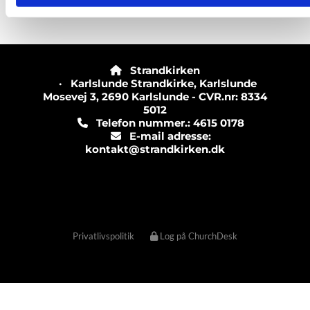
Strandkirken

· Karlslunde Strandkirke, Karlslunde
Mosevej 3, 2690 Karlslunde - CVR.nr: 8334
5012
Telefon nummer.: 4615 0178

E-mail adresse:

kontakt@strandkirken.dk
Privatlivspolitik
Log på ChurchDesk