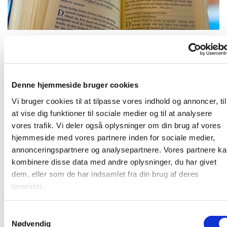
Tirsdag 17. august 2027, kl. 09:00
Denne hjemmeside bruger cookies
Vi bruger cookies til at tilpasse vores indhold og annoncer, til
at vise dig funktioner til sociale medier og til at analysere
vores trafik. Vi deler også oplysninger om din brug af vores
Frivillige og ansatte mødes til morgenandagt. Her taler vi
hjemmeside med vores partnere inden for sociale medier,
om det, som vi gerne vil have bedt en bøn for, og vi synger
annonceringspartnere og analysepartnere. Vores partnere k
et par sange. Bagefter er der kaffe. Vi sidder i "bunden" af
kombinere disse data med andre oplysninger, du har givet
kirkerummet (sideskibet) - så kom ind og vær med!
dem, eller som de har indsamlet fra din brug af deres
tjenester.
S
Nødvendig
a