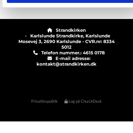
Strandkirken

· Karlslunde Strandkirke, Karlslunde
Mosevej 3, 2690 Karlslunde - CVR.nr: 8334
5012
Telefon nummer.: 4615 0178

E-mail adresse:

kontakt@strandkirken.dk
Privatlivspolitik
Log på ChurchDesk