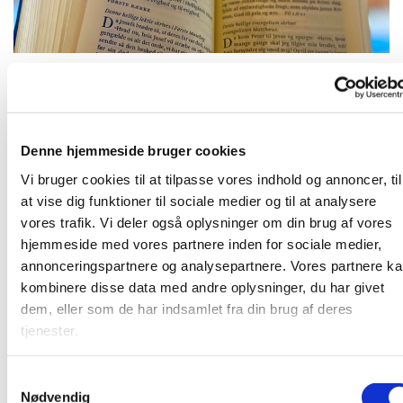
Tirsdag 7. september 2027, kl. 09:00
Denne hjemmeside bruger cookies
Vi bruger cookies til at tilpasse vores indhold og annoncer, til
at vise dig funktioner til sociale medier og til at analysere
vores trafik. Vi deler også oplysninger om din brug af vores
Frivillige og ansatte mødes til morgenandagt. Her taler vi
hjemmeside med vores partnere inden for sociale medier,
om det, som vi gerne vil have bedt en bøn for, og vi synger
annonceringspartnere og analysepartnere. Vores partnere k
et par sange. Bagefter er der kaffe. Vi sidder i "bunden" af
kombinere disse data med andre oplysninger, du har givet
kirkerummet (sideskibet) - så kom ind og vær med!
dem, eller som de har indsamlet fra din brug af deres
tjenester.
S
Nødvendig
a