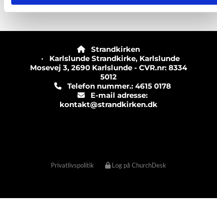
Strandkirken

· Karlslunde Strandkirke, Karlslunde
Mosevej 3, 2690 Karlslunde - CVR.nr: 8334
5012
Telefon nummer.: 4615 0178

E-mail adresse:

kontakt@strandkirken.dk
Privatlivspolitik
Log på ChurchDesk